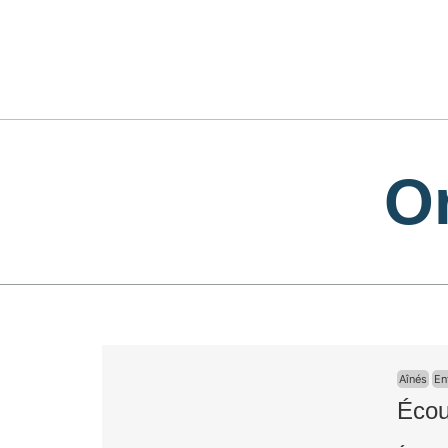
O
Aînés
En
Écou