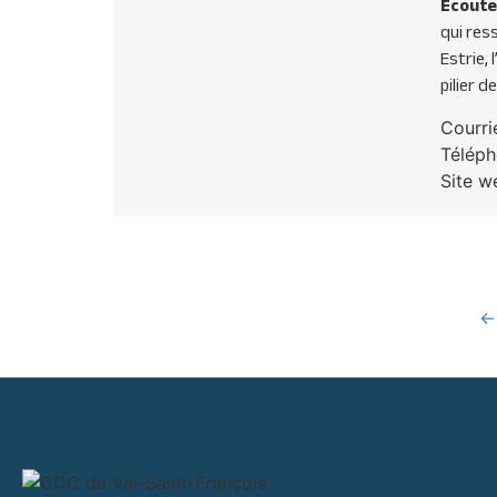
Écoute
qui res
Estrie, 
pilier 
Courri
Téléph
Site w
← 