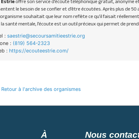
 Estrie
offre son service d’écoute téléphonique gratuit, anonyme et 
sentent le besoin de se confier et d’être écoutées. Après plus de 5
l’organisme souhaitait que leur nom reflète ce qu’il faisait réellement
de la santé mentale, l’écoute est un outil précieux qui permet de prend
el :
saestrie@secoursamitieestrie.org
one :
(819) 564-2323
eb :
https://ecouteestrie.com/
Retour à l'archive des organismes
À
Nous contac