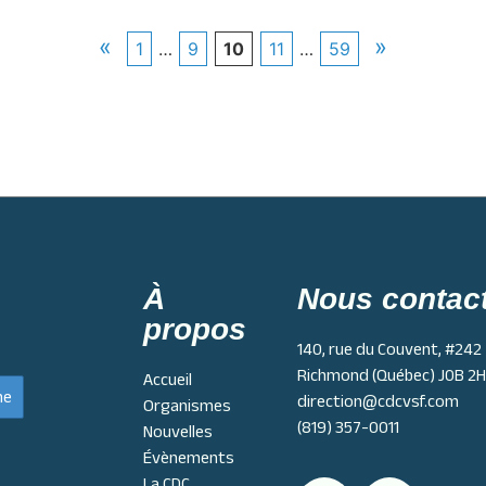
«
»
1
…
9
10
11
…
59
À
Nous contac
propos
140, rue du Couvent, #242
Richmond (Québec) J0B 2
Accueil
direction@cdcvsf.com
Organismes
(819) 357-0011
Nouvelles
Évènements
La CDC