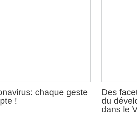
onavirus: chaque geste
Des face
pte !
du dével
dans le V