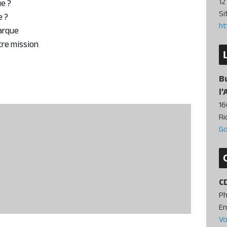
12
ue ?
Si
e ?
ht
arque
re mission
B
l’
16
R
Go
C
P
Em
Vo