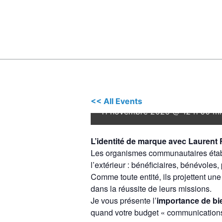
Grand Rendez-Vo
équipe | Image 
Frey
<< All Events
11 novembre 2025 @ 12 h 00 mi
L’identité de marque avec Laurent 
Les organismes communautaires établ
l’extérieur : bénéficiaires, bénévoles
Comme toute entité, ils projettent un
dans la réussite de leurs missions.
Je vous présente l’
importance de bi
quand votre budget « communications 