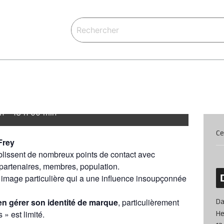
us de la CDC | spécial
de marque avec Laurent
n
-
13 h 00 min
Ce
Frey
issent de nombreux points de contact avec
, partenaires, membres, population.
e image particulière qui a une influence insoupçonnée
Da
en gérer son identité de marque
, particulièrement
He
» est limité.