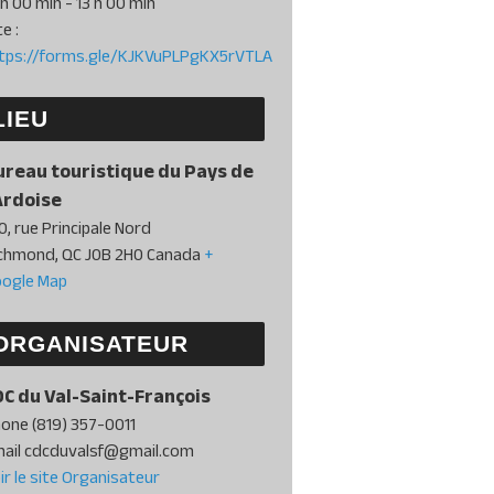
 h 00 min - 13 h 00 min
te :
tps://forms.gle/KJKVuPLPgKX5rVTLA
LIEU
ureau touristique du Pays de
Ardoise
0, rue Principale Nord
ichmond
,
QC
J0B 2H0
Canada
+
ogle Map
ORGANISATEUR
DC du Val-Saint-François
hone
(819) 357-0011
ail
cdcduvalsf@gmail.com
ir le site Organisateur