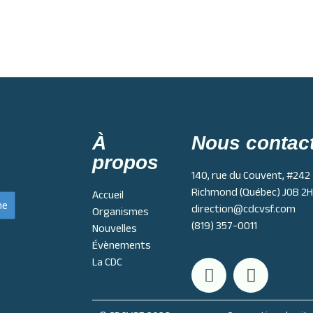
À
Nous contac
propos
140, rue du Couvent, #242
Richmond (Québec) J0B 2
Accueil
direction@cdcvsf.com
Organismes
(819) 357-0011
Nouvelles
Évènements
La CDC